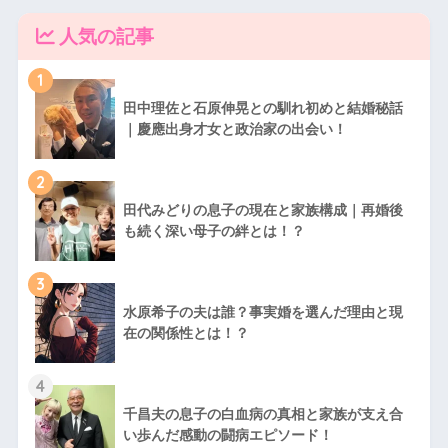
人気の記事
1
田中理佐と石原伸晃との馴れ初めと結婚秘話
｜慶應出身才女と政治家の出会い！
2
田代みどりの息子の現在と家族構成｜再婚後
も続く深い母子の絆とは！？
3
水原希子の夫は誰？事実婚を選んだ理由と現
在の関係性とは！？
4
千昌夫の息子の白血病の真相と家族が支え合
い歩んだ感動の闘病エピソード！