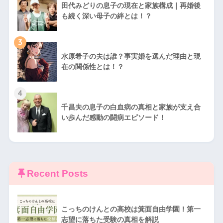
田代みどりの息子の現在と家族構成｜再婚後
も続く深い母子の絆とは！？
3
水原希子の夫は誰？事実婚を選んだ理由と現
在の関係性とは！？
4
千昌夫の息子の白血病の真相と家族が支え合
い歩んだ感動の闘病エピソード！
Recent Posts
こっちのけんとの高校は箕面自由学園！第一
志望に落ちた受験の真相を解説