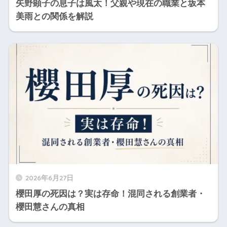
矢野顕子の息子は風太！父親や現在の職業と坂本
美雨との関係を解説
2026年6月27日
櫻田厚の死因は？実は存命！混同される創業者・
櫻田慧さんの真相