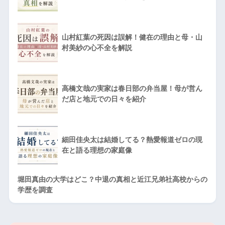
山村紅葉の死因は誤解！健在の理由と母・山
村美紗の心不全を解説
高橋文哉の実家は春日部の弁当屋！母が営ん
だ店と地元での日々を紹介
細田佳央太は結婚してる？熱愛報道ゼロの現
在と語る理想の家庭像
堀田真由の大学はどこ？中退の真相と近江兄弟社高校からの
学歴を調査