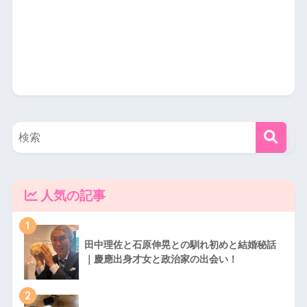
人気の記事
1
田中理佐と石原伸晃との馴れ初めと結婚秘話
｜慶應出身才女と政治家の出会い！
2