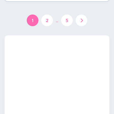
1
2
…
5