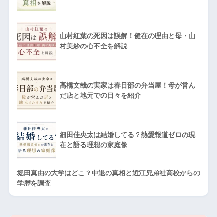
山村紅葉の死因は誤解！健在の理由と母・山
村美紗の心不全を解説
高橋文哉の実家は春日部の弁当屋！母が営ん
だ店と地元での日々を紹介
細田佳央太は結婚してる？熱愛報道ゼロの現
在と語る理想の家庭像
堀田真由の大学はどこ？中退の真相と近江兄弟社高校からの
学歴を調査