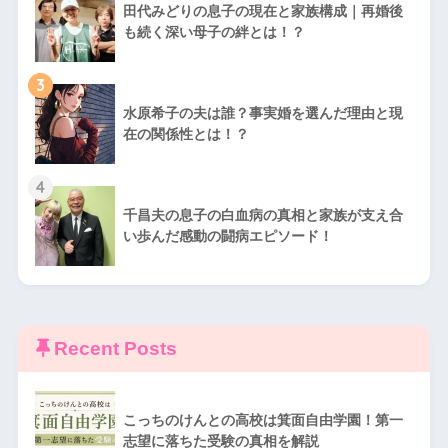
田代みどりの息子の現在と家族構成｜再婚後
も続く深い母子の絆とは！？
3
水原希子の夫は誰？事実婚を選んだ理由と現
在の関係性とは！？
4
千昌夫の息子の白血病の真相と家族が支え合
い歩んだ感動の闘病エピソード！
Recent Posts
こっちのけんとの高校は箕面自由学園！第一
志望に落ちた受験の真相を解説