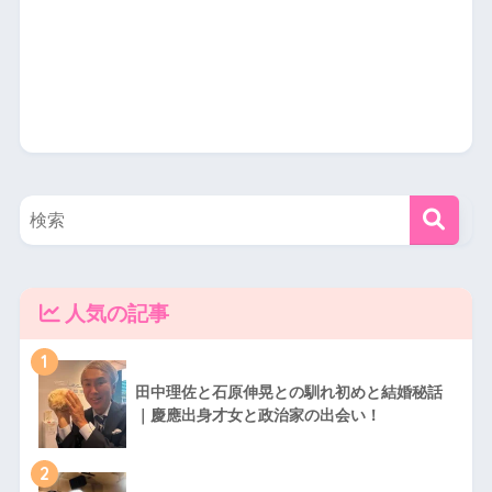
人気の記事
1
田中理佐と石原伸晃との馴れ初めと結婚秘話
｜慶應出身才女と政治家の出会い！
2