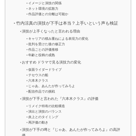
イメージと演技の関係
ネット環境の拡散力
作品評価との分離は可能か
竹内涼真の演技が下手は本当？上手いという声も検証
演技が上手くなったと言われる理由
キャリアの積み重ねによる表現力の変化
批判を受けた後の修正力
作品ごとの評価推移
年齢と役柄の成熟
おすすめ ドラマで見る演技力の変化
仮面ライダードライブ
テセウスの船
六本木クラス
じゃあ、あんたが作ってみろよ
配信作品での挑戦
演技が下手と言われた『六本木クラス』の評価
リメイク特有の比較構造
演出と演技のバランス
炎上とのタイミング
再評価の動き
演技が下手の噂と『じゃあ、あんたが作ってみろよ』の高評
価