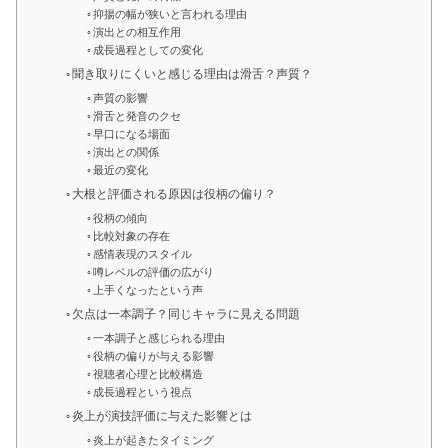
抑揚の幅が狭いと言われる理由
演出との相互作用
成長過程としての変化
聞き取りにくいと感じる理由は滑舌？声質？
声質の影響
滑舌と発音のクセ
早口になる場面
演出との関係
最近の変化
大根と評価される原因は役柄の偏り？
役柄の傾向
比較対象の存在
感情表現のスタイル
噂レベルの評価の広がり
上手くなったという声
欠点は一本調子？同じキャラに見える問題
一本調子と感じられる理由
役柄の偏りが与える影響
視聴者心理と比較構造
成長過程という視点
炎上が演技評価に与えた影響とは
炎上が起きたタイミング