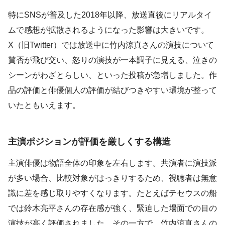
特にSNSが普及した2018年以降、放送直後にリアルタイ
ムで感想が拡散されるようになった影響は大きいです。
X（旧Twitter）では放送中に竹内涼真さんの演技について
賛否が飛び交い、怒りの演技が一本調子に見える、泣きの
シーンがわざとらしい、といった投稿が急増しました。作
品の評価と俳優個人の評価が結びつきやすい環境が整って
いたともいえます。
主演ポジションが評価を厳しくする構造
主演俳優は物語全体の印象を左右します。共演者に演技派
が多い場合、比較対象がはっきりするため、視聴者は無意
識に差を感じ取りやすくなります。たとえばテセウスの船
では鈴木亮平さんの存在感が強く、緊迫した場面での目の
演技が高く評価されました。その一方で、竹内涼真さんの