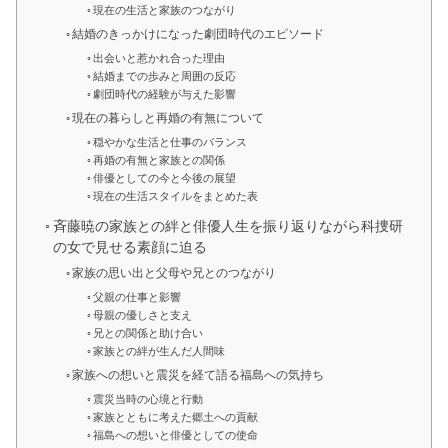
現在の生活と家族のつながり
結婚のきっかけになった劇団時代のエピソード
出会いと惹かれ合った理由
結婚までの歩みと周囲の反応
劇団時代の経験が与えた影響
現在の暮らしと再婚の有無について
穏やかな生活と仕事のバランス
再婚の有無と家族との関係
俳優としての今と今後の展望
現在の生活スタイルをまとめた表
斉藤暁の家族との絆と俳優人生を振り返りながら科捜研
の女で見せる素顔に迫る
家族の思い出と父母や兄とのつながり
父親の仕事と影響
母親の優しさと支え
兄との関係と助け合い
家族との絆が生んだ人間味
家族への想いと震災を経て語る福島への気持ち
震災当時の心境と行動
家族とともに考えた郷土への貢献
福島への想いと俳優としての使命