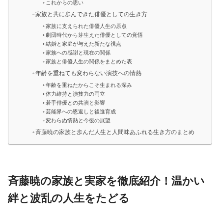
これからの思い
家族と共に歩んできた俳優としての生き方
家族に支えられた俳優人生の原点
劇団時代から芽生えた俳優としての覚悟
結婚と家庭が与えた新たな視点
家族への感謝と現在の関係
家族と俳優人生の関係をまとめた表
年齢を重ねても変わらない演技への情熱
年齢を重ねたからこそ生まれる深み
体力維持と演技力の両立
若手俳優との共演と影響
芸能界への恩返しと後進育成
変わらぬ情熱と今後の展望
斉藤暁の家族と歩んだ人生と人間味あふれる生き方のまとめ
斉藤暁の家族と実家を徹底紹介！温かい
絆と波乱の人生をたどる