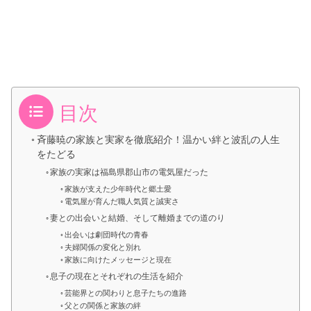
目次
斉藤暁の家族と実家を徹底紹介！温かい絆と波乱の人生
をたどる
家族の実家は福島県郡山市の電気屋だった
家族が支えた少年時代と郷土愛
電気屋が育んだ職人気質と誠実さ
妻との出会いと結婚、そして離婚までの道のり
出会いは劇団時代の青春
夫婦関係の変化と別れ
家族に向けたメッセージと現在
息子の現在とそれぞれの生活を紹介
芸能界との関わりと息子たちの進路
父との関係と家族の絆