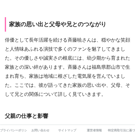
家族の思い出と父母や兄とのつながり
俳優として長年活躍を続ける斉藤暁さんは、穏やかな笑顔
と人情味あふれる演技で多くのファンを魅了してきまし
た。その優しさや誠実さの根底には、幼少期から育まれた
家族との深い絆があります。斉藤さんは福島県郡山市で生
まれ育ち、家族は地域に根ざした電気屋を営んでいまし
た。ここでは、彼が語ってきた家族の思い出や、父母、そ
して兄との関係について詳しく見ていきます。
父親の仕事と影響
斉藤暁さんの父親は、地元で信頼される電気職人として知
プライバシーポリシー
お問い合わせ
サイトマップ
運営者情報
特定商取引法に基づ