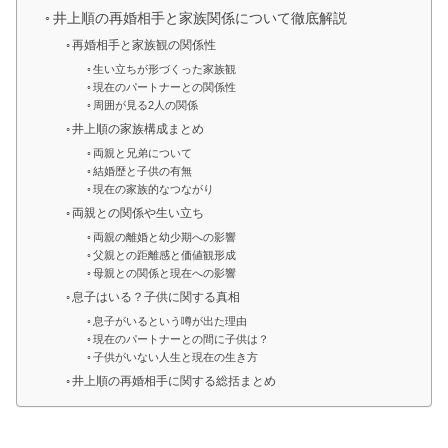
井上順の再婚相手と家族関係について徹底解説
再婚相手と家族観の関係性
生い立ちが形づくった家族観
現在のパートナーとの関係性
周囲が見る2人の関係
井上順の家族構成まとめ
両親と兄弟について
結婚歴と子供の有無
現在の家族的なつながり
両親との関係や生い立ち
両親の離婚と幼少期への影響
父親との距離感と価値観形成
母親との関係と現在への影響
息子はいる？子供に関する真相
息子がいるという噂が出た理由
現在のパートナーとの間に子供は？
子供がいない人生と現在の生き方
井上順の再婚相手に関する総括まとめ